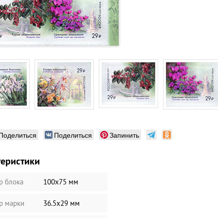
Поделиться
Поделиться
Запинить
теристики
р блока
100х75 мм
р марки
36.5х29 мм