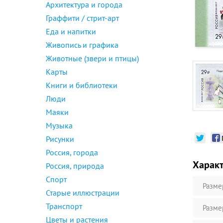
Архитектура и города
Граффити / стрит-арт
Еда и напитки
Живопись и графика
Животные (звери и птицы)
Карты
Книги и библиотеки
Люди
Маяки
Музыка
Рисунки
Россия, города
Харак
Россия, природа
Спорт
Разме
Старые иллюстрации
Транспорт
Разме
Цветы и растения