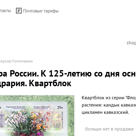
такты
Почтовые тарифы
sho
→
Архив Почтомании
а России. К 125-летию со дня ос
рария. Квартблок
Квартблок из серии "Фло
растения: кандык кавка
цикламен кавказский.
больше нет в продаже