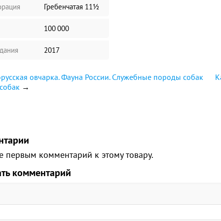
рация
Гребенчатая 11½
100 000
здания
2017
усская овчарка. Фауна России. Служебные породы собак
К
собак
→
нтарии
е первым комментарий к этому товару.
ать комментарий