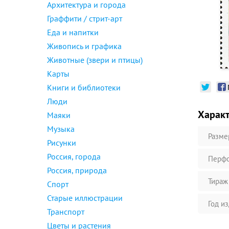
Архитектура и города
Граффити / стрит-арт
Еда и напитки
Живопись и графика
Животные (звери и птицы)
Карты
Книги и библиотеки
Люди
Харак
Маяки
Музыка
Разме
Рисунки
Россия, города
Перфо
Россия, природа
Тираж
Спорт
Старые иллюстрации
Год и
Транспорт
Цветы и растения