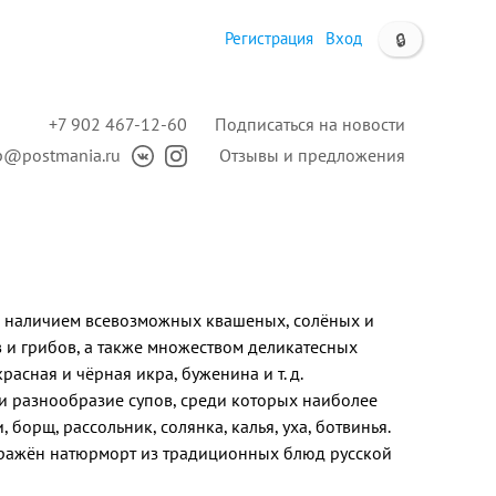
Регистрация
Вход
🔒
+7 902 467-12-60
Подписаться на новости
p@postmania.ru
Отзывы и предложения
ся наличием всевозможных квашеных, солёных и
 и грибов, а также множеством деликатесных
красная и чёрная икра, буженина и т. д.
и разнообразие супов, среди которых наиболее
 борщ, рассольник, солянка, калья, уха, ботвинья.
ражён натюрморт из традиционных блюд русской