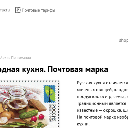
такты
Почтовые тарифы
sho
→
Архив Почтомании
дная кухня. Почтовая марка
Русская кухня отличает
мочёных овощей, плодов
продуктов: осётр, сёмга, 
Традиционным является 
известные — окрошка, щи,
На почтовой марке изоб
кухни.