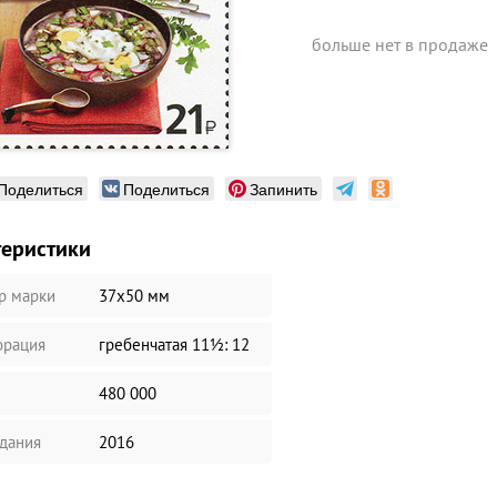
больше нет в продаже
Поделиться
Поделиться
Запинить
теристики
р марки
37х50 мм
рация
гребенчатая 11½: 12
480 000
здания
2016