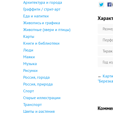
Архитектура и города
Граффити / стрит-арт
Еда и напитки
Харак
Живопись и графика
Разме
Животные (звери и птицы)
Карты
Перфо
Книги и библиотеки
Люди
Тираж
Маяки
Год и
Музыка
Рисунки
←
Карти
Россия, города
"Березка
Россия, природа
Спорт
Старые иллюстрации
Транспорт
Комме
Цветы и растения