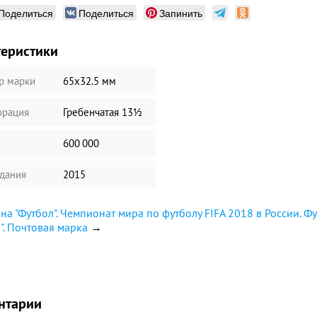
Поделиться
Поделиться
Запинить
теристики
р марки
65х32.5 мм
рация
Гребенчатая 13½
600 000
здания
2015
на "Футбол". Чемпионат мира по футболу FIFA 2018 в России. Фу
". Почтовая марка
→
нтарии