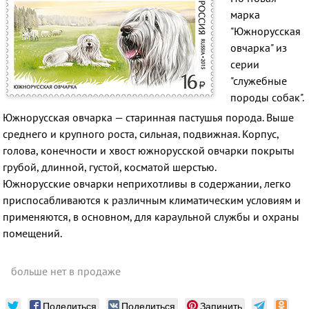
марка
"Южнорусская
овчарка" из
серии
"служебные
породы собак".
Южнорусская овчарка — старинная пастушья порода. Выше
среднего и крупного роста, сильная, подвижная. Корпус,
голова, конечности и хвост южнорусской овчарки покрыты
грубой, длинной, густой, косматой шерстью.
Южнорусские овчарки неприхотливы в содержании, легко
приспосабливаются к различным климатическим условиям и
применяются, в основном, для караульной службы и охраны
помещений.
больше нет в продаже
Поделиться
Поделиться
Запинить