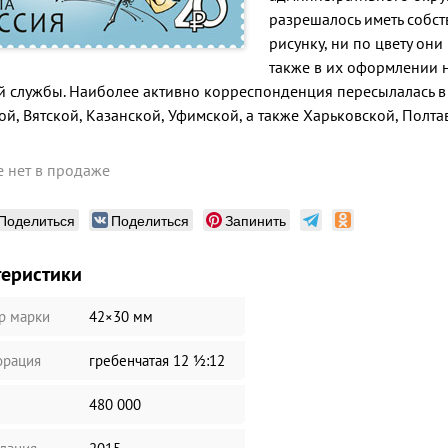
разрешалось иметь собст
рисунку, ни по цвету он
также в их оформлении н
й службы. Наиболее активно корреспонденция пересылалась в
й, Вятской, Казанской, Уфимской, а также Харьковской, Полта
 нет в продаже
Поделиться
Поделиться
Запинить
теристики
р марки
42×30 мм
рация
гребенчатая 12 ½:12
480 000