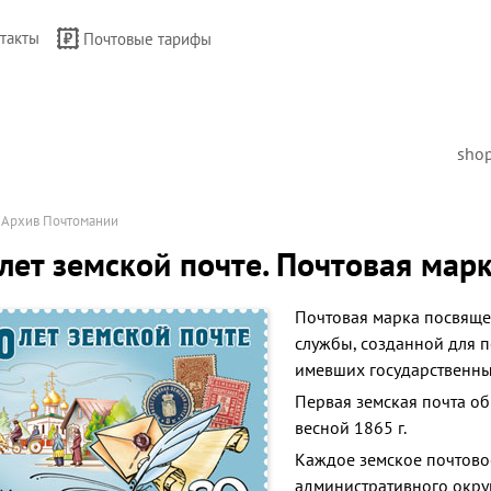
такты
Почтовые тарифы
sho
→
Архив Почтомании
лет земской почте. Почтовая мар
Почтовая марка посвяще
службы, созданной для п
имевших государственны
Первая земская почта об
весной 1865 г.
Каждое земское почтово
административного окру