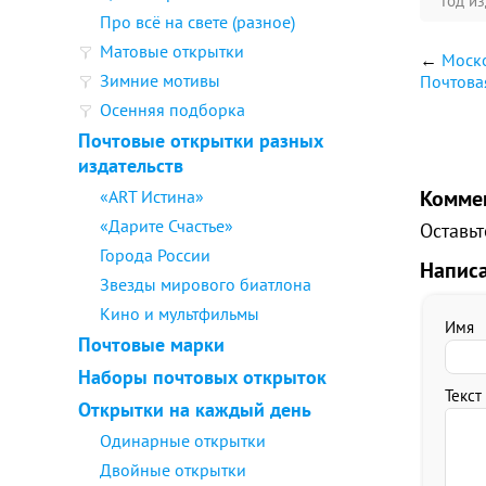
Год и
Про всё на свете (разное)
Матовые открытки
←
Моско
Зимние мотивы
Почтова
Осенняя подборка
Почтовые открытки разных
издательств
Комме
«ART Истина»
«Дарите Счастье»
Оставьт
Города России
Напис
Звезды мирового биатлона
Кино и мультфильмы
Имя
Почтовые марки
Наборы почтовых открыток
Текст
Открытки на каждый день
Одинарные открытки
Двойные открытки