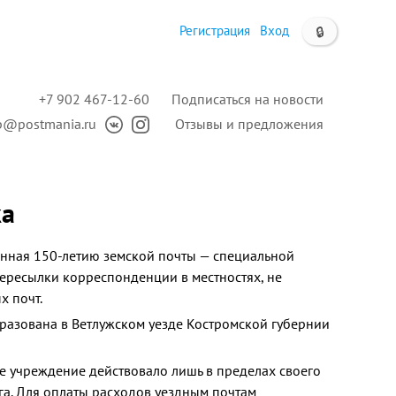
Регистрация
Вход
🔒
+7 902 467-12-60
Подписаться на новости
p@postmania.ru
Отзывы и предложения
ка
нная 150-летию земской почты — специальной
ересылки корреспонденции в местностях, не
х почт.
разована в Ветлужском уезде Костромской губернии
е учреждение действовало лишь в пределах своего
га. Для оплаты расходов уездным почтам