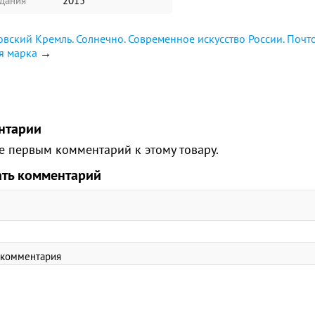
здания
2015
вский Кремль. Солнечно. Современное искусство России. Почт
я марка
→
нтарии
е первым комментарий к этому товару.
ать комментарий
 комментария