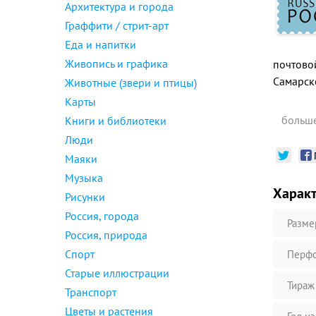
Архитектура и города
Граффити / стрит-арт
Еда и напитки
Живопись и графика
почтово
Самарско
Животные (звери и птицы)
Карты
больше
Книги и библиотеки
Люди
Маяки
Музыка
Харак
Рисунки
Россия, города
Разме
Россия, природа
Спорт
Перфо
Старые иллюстрации
Тираж
Транспорт
Цветы и растения