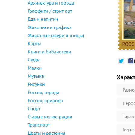
Архитектура и города
Граффити / стрит-арт
Еда и напитки
Живопись и графика
Животные (звери и птицы)
Карты
Книги и библиотеки
Люди
Маяки
Музыка
Харак
Рисунки
Разме
Россия, города
Россия, природа
Перфо
Спорт
Старые иллюстрации
Тираж
Транспорт
Год и
Цветы и растения