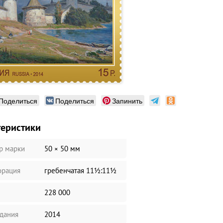
Поделиться
Поделиться
Запинить
теристики
р марки
50 × 50 мм
рация
гребенчатая 11½:11½
228 000
здания
2014