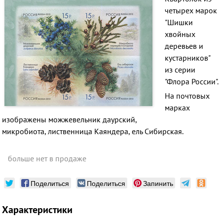
четырех марок
"Шишки
хвойных
деревьев и
кустарников"
из серии
"Флора России".
На почтовых
марках
изображены можжевельник даурский,
микробиота, лиственница Каяндера, ель Сибирская.
больше нет в продаже
Поделиться
Поделиться
Запинить
Характеристики