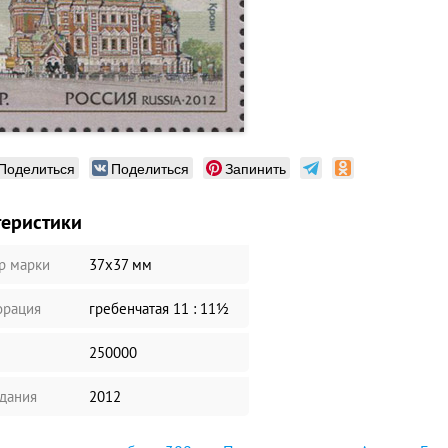
Поделиться
Поделиться
Запинить
теристики
р марки
37х37 мм
рация
гребенчатая 11 : 11½
250000
здания
2012