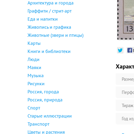
Архитектура и города
Граффити / стрит-арт
Еда и напитки
Живопись и графика
Животные (звери и птицы)
Карты
Книги и библиотеки
Люди
Харак
Маяки
Музыка
Разме
Рисунки
Россия, города
Перфо
Россия, природа
Тираж
Спорт
Старые иллюстрации
Год и
Транспорт
Цветы и растения