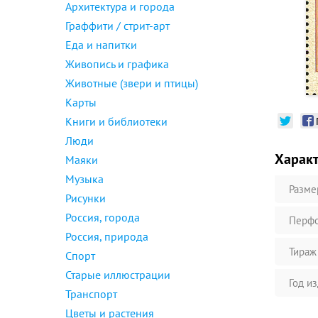
Архитектура и города
Граффити / стрит-арт
Еда и напитки
Живопись и графика
Животные (звери и птицы)
Карты
Книги и библиотеки
Люди
Харак
Маяки
Музыка
Разме
Рисунки
Россия, города
Перфо
Россия, природа
Тираж
Спорт
Старые иллюстрации
Год и
Транспорт
Цветы и растения