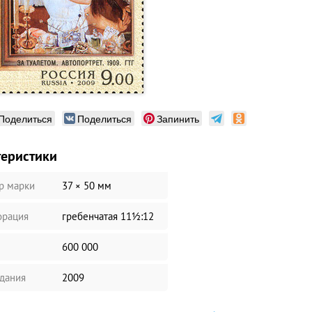
Поделиться
Поделиться
Запинить
теристики
р марки
37 × 50 мм
рация
гребенчатая 11½:12
600 000
здания
2009