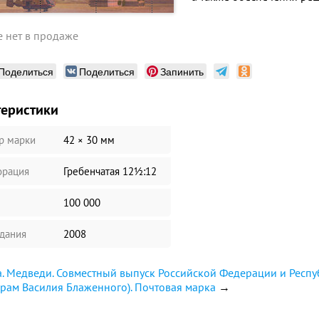
 нет в продаже
Поделиться
Поделиться
Запинить
теристики
р марки
42 × 30 мм
рация
Гребенчатая 12½:12
100 000
здания
2008
. Медведи. Совместный выпуск Российской Федерации и Респуб
Храм Василия Блаженного). Почтовая марка
→