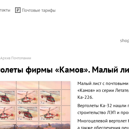
такты
Почтовые тарифы
sho
→
Архив Почтомании
олеты фирмы «Камов». Малый лис
Малый лист с почтовым
«Камов» из серии Летате
Ка-226.
Вертолеты Ка-32 нашли 
строительство ЛЭП и про
Многоцелевой вертолет 
а также обеспечения ре