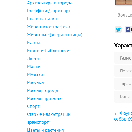
Архитектура и города
Граффити / стрит-арт
больше
Еда и напитки
Живопись и графика
Животные (звери и птицы)
Карты
Харак
Книги и библиотеки
Разме
Люди
Маяки
Перфо
Музыка
Рисунки
Тираж
Россия, города
Год и
Россия, природа
Спорт
←
Фауна
Старые иллюстрации
собор (
Транспорт
Цветы и растения