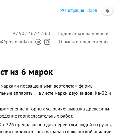
Регистрация
Вход
🔒
+7 902 467-12-60
Подписаться на новости
p@postmania.ru
Отзывы и предложения
т из 6 марок
и марками посвященными вертолетам фирмы
льные аппараты. На листе марки двух видов: Ка-32 и
применение в горных условиях: вывозка древесины,
ведение горноспасательных работ.
Ка-226 предназначен для перевозки людей и грузов,
шения широкого спектра задач гражданской авиации