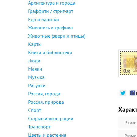
Архитектура и города
Граффити / стрит-арт
Еда и напитки
Живопись и графика
Животные (звери и птицы)
Карты
Книги и библиотеки
Люди
Маяки
Музыка
Рисунки
Россия, города
Россия, природа
Харак
Спорт
Старые иллюстрации
Разме
Транспорт
Цветы и растения
Разме