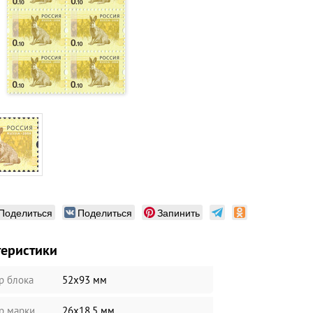
Поделиться
Поделиться
Запинить
теристики
р блока
52х93 мм
р марки
26х18.5 мм