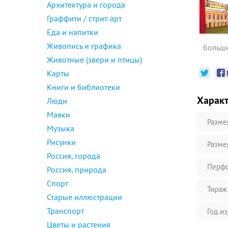
Архитектура и города
Граффити / стрит-арт
Еда и напитки
Живопись и графика
больше
Животные (звери и птицы)
Карты
Книги и библиотеки
Харак
Люди
Маяки
Разме
Музыка
Рисунки
Разме
Россия, города
Перфо
Россия, природа
Спорт
Тираж
Старые иллюстрации
Транспорт
Год и
Цветы и растения