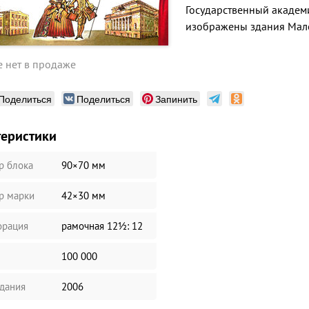
Государственный академ
изображены здания Мало
 нет в продаже
Поделиться
Поделиться
Запинить
теристики
р блока
90×70 мм
р марки
42×30 мм
рация
рамочная 12½: 12
100 000
здания
2006