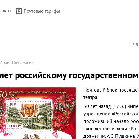
такты
Почтовые тарифы
sho
→
Архив Почтомании
лет российскому государственном
Почтовый блок посвящен
театра.
50 лет назад (1756) имп
учреждении «Российского
положивший начало росси
свое летоисчисление Ро
драмы им. А.С. Пушкина 