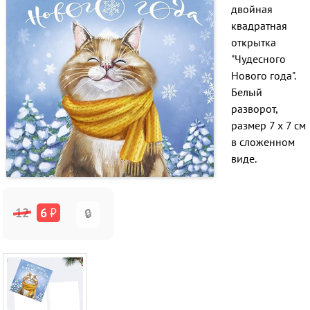
двойная
квадратная
открытка
"Чудесного
Нового года".
Белый
разворот,
размер 7 х 7 см
в сложенном
виде.
12
6
₽
🔒