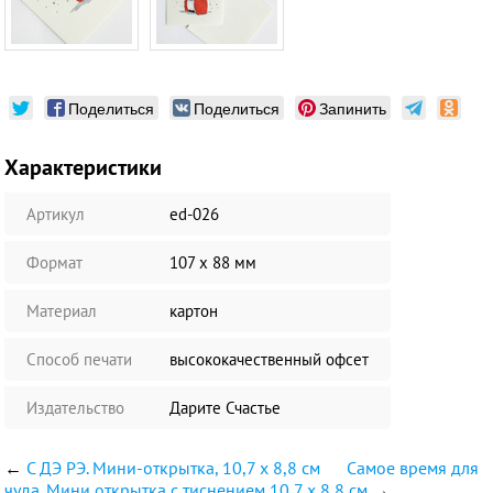
Поделиться
Поделиться
Запинить
Характеристики
Артикул
ed-026
Формат
107 х 88 мм
Материал
картон
Способ печати
высококачественный офсет
Издательство
Дарите Счастье
←
С ДЭ РЭ. Мини-открытка, 10,7 х 8,8 см
Самое время для
чуда. Мини открытка с тиснением 10,7 х 8,8 см
→