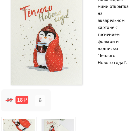
мини открытка
на
акварельном
картоне с
тиснением
фольгой и
надписью
"Теплого
Нового года!".
35
18
₽
🔒