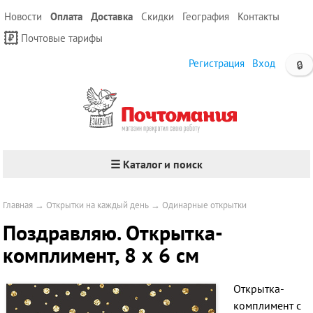
Новости
Оплата
Доставка
Скидки
География
Контакты
Почтовые тарифы
Регистрация
Вход
🔒
☰ Каталог и поиск
Главная
→
Открытки на каждый день
→
Одинарные открытки
Поздравляю. Открытка-
комплимент, 8 х 6 см
Открытка-
комплимент с