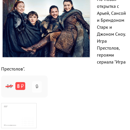
открытка с
Арьей, Сансой
и Брендоном
Старк и
Джоном Сноу.
Игра
Престолов,
героями
сериала "Игра
Престолов".
16
8
₽
🔒