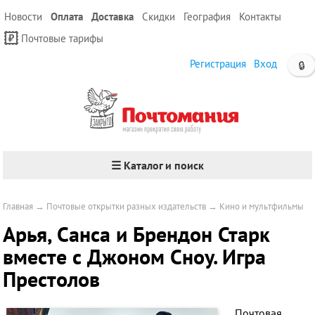
Новости
Оплата
Доставка
Скидки
География
Контакты
Почтовые тарифы
Регистрация
Вход
🔒
☰ Каталог и поиск
Главная
→
Почтовые открытки разных издательств
→
Кино и мультфильмы
Арья, Санса и Брендон Старк
вместе с Джоном Сноу. Игра
Престолов
Почтовая