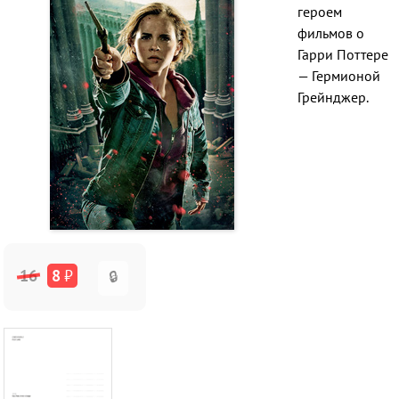
героем
фильмов о
Гарри Поттере
— Гермионой
Грейнджер.
16
8
₽
🔒