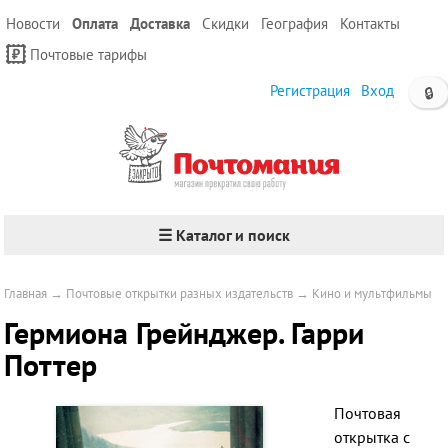
Новости
Оплата
Доставка
Скидки
География
Контакты
Почтовые тарифы
Регистрация
Вход
🔒
☰ Каталог и поиск
Главная
→
Почтовые открытки разных издательств
→
Кино и мультфильмы
Гермиона Грейнджер. Гарри
Поттер
Почтовая
открытка с