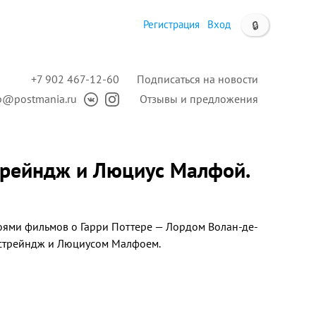
Регистрация
Вход
🔒
+7 902 467-12-60
Подписаться на новости
p@postmania.ru
Отзывы и предложения
трейндж и Люциус Малфой.
роями фильмов о Гарри Поттере — Лордом Волан-де-
естрейндж и Люциусом Малфоем.