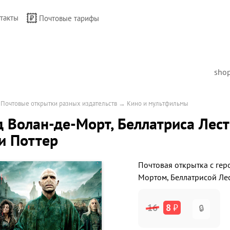
такты
Почтовые тарифы
sho
→
Почтовые открытки разных издательств
→
Кино и мультфильмы
 Волан-де-Морт, Беллатриса Лес
и Поттер
Почтовая открытка с ге
Мортом, Беллатрисой Л
16
8
₽
🔒