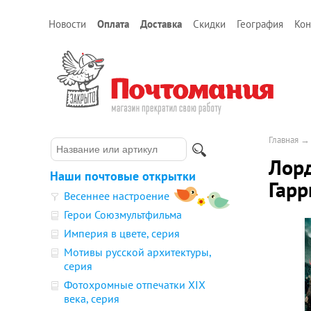
Новости
Оплата
Доставка
Скидки
География
Кон
Главная
Лорд
Наши почтовые открытки
Гарр
Весеннее настроение
Герои Союзмультфильма
Империя в цвете, серия
Мотивы русской архитектуры,
серия
Фотохромные отпечатки XIX
века, серия