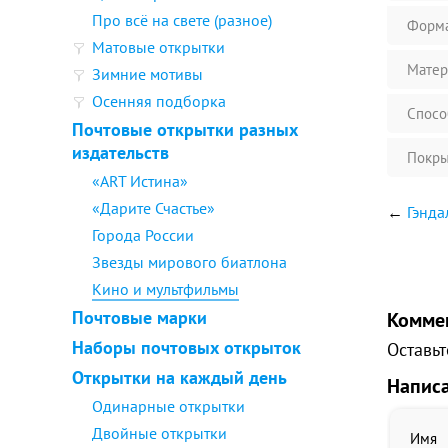
Про всё на свете (разное)
Форм
Матовые открытки
Матер
Зимние мотивы
Осенняя подборка
Спосо
Почтовые открытки разных
издательств
Покры
«ART Истина»
«Дарите Счастье»
←
Гэнда
Города России
Звезды мирового биатлона
Кино и мультфильмы
Почтовые марки
Комме
Наборы почтовых открыток
Оставьт
Открытки на каждый день
Напис
Одинарные открытки
Двойные открытки
Имя