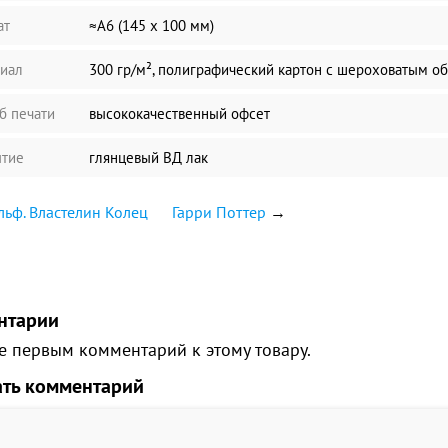
ат
≈А6 (145 х 100 мм)
иал
300 гр/м², полиграфический картон с шероховатым о
б печати
высококачественный офсет
тие
глянцевый ВД лак
льф. Властелин Колец
Гарри Поттер
→
нтарии
е первым комментарий к этому товару.
ать комментарий