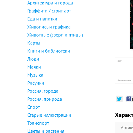
Архитектура и города
Граффити / стрит-арт
Еда и напитки
Живопись и графика
Животные (звери и птицы)
Карты
Книги и библиотеки
Люди
Маяки
Музыка
Рисунки
Россия, города
Россия, природа
Спорт
Харак
Старые иллюстрации
Транспорт
Артик
Цветы и растения