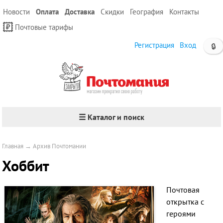
Новости
Оплата
Доставка
Скидки
География
Контакты
Почтовые тарифы
Регистрация
Вход
🔒
☰ Каталог и поиск
Главная
→
Архив Почтомании
Хоббит
Почтовая
открытка с
героями