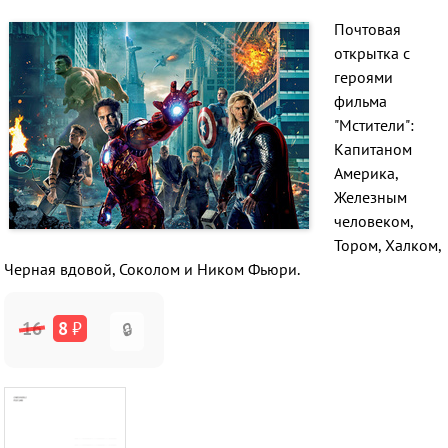
Почтовая
открытка с
героями
фильма
"Мстители":
Капитаном
Америка,
Железным
человеком,
Тором, Халком,
Черная вдовой, Соколом и Ником Фьюри.
16
8
₽
🔒