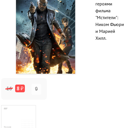
героями
фильма
"Мстители":
Ником Фьюри
и Марией
Хилл.
16
8
₽
🔒