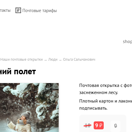
такты
Почтовые тарифы
sho
→
Наши почтовые открытки
→
Люди
→
Ольга Сальманович
ий полет
Почтовая открытка с фо
заснеженном лесу.
Плотный картон и лакон
подписывать.
18
9
₽
🔒