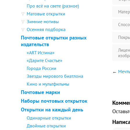
Про всё на свете (разное)
Матер
Матовые открытки
Зимние мотивы
Спосо
Осенняя подборка
Почтовые открытки разных
Покры
издательств
Лицен
«ART Истина»
изобр
«Дарите Счастье»
Города России
←
Мечты
Звезды мирового биатлона
Кино и мультфильмы
Почтовые марки
Наборы почтовых открыток
Комме
Открытки на каждый день
Оставьт
Одинарные открытки
Напис
Двойные открытки