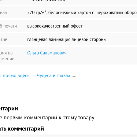
иал
270 гр/м², белоснежный картон с шероховатым обор
б печати
высококачественный офсет
тие
глянцевая ламинация лицевой стороны
зия на
Ольга Сальманович
ажение
 прямо здесь
Чудеса в глазах
→
нтарии
е первым комментарий к этому товару.
ать комментарий