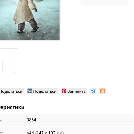
Поделиться
Поделиться
Запинить
теристики
ул
0864
ат
≈А6 (147 х 103 мм)