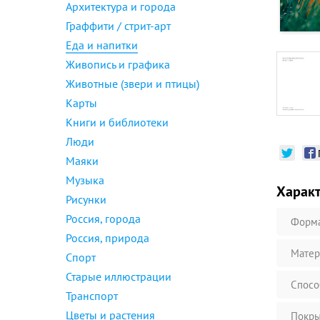
Архитектура и города
Граффити / стрит-арт
Еда и напитки
Живопись и графика
Животные (звери и птицы)
Карты
Книги и библиотеки
Люди
Маяки
Музыка
Харак
Рисунки
Россия, города
Форм
Россия, природа
Матер
Спорт
Старые иллюстрации
Спосо
Транспорт
Цветы и растения
Покры