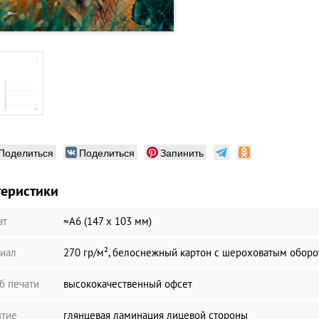
Поделиться
Поделиться
Запинить
теристики
ат
≈А6 (147 х 103 мм)
иал
270 гр/м², белоснежный картон с шероховатым обор
б печати
высококачественный офсет
тие
глянцевая ламинация лицевой стороны