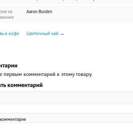
зия на
Aaron Burden
ажение
ь к кофе
Цветочный чай
→
нтарии
е первым комментарий к этому товару.
ать комментарий
 комментария