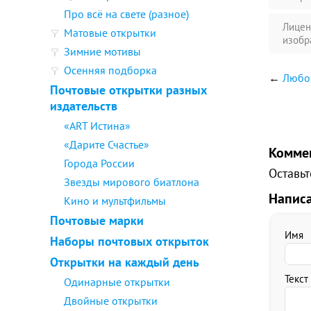
Про всё на свете (разное)
Лицен
Матовые открытки
изобр
Зимние мотивы
Осенняя подборка
←
Любов
Почтовые открытки разных
издательств
«ART Истина»
«Дарите Счастье»
Комме
Города России
Оставьт
Звезды мирового биатлона
Напис
Кино и мультфильмы
Почтовые марки
Имя
Наборы почтовых открыток
Открытки на каждый день
Текст
Одинарные открытки
Двойные открытки