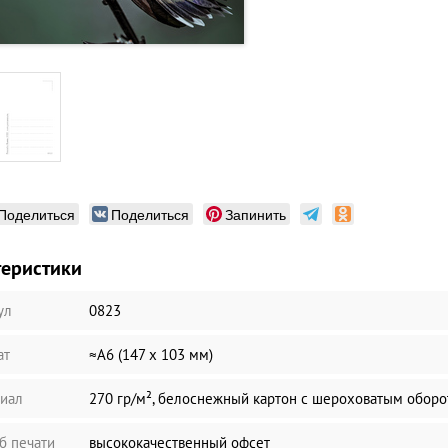
Поделиться
Поделиться
Запинить
теристики
ул
0823
ат
≈А6 (147 х 103 мм)
иал
270 гр/м², белоснежный картон с шероховатым обор
б печати
высококачественный офсет