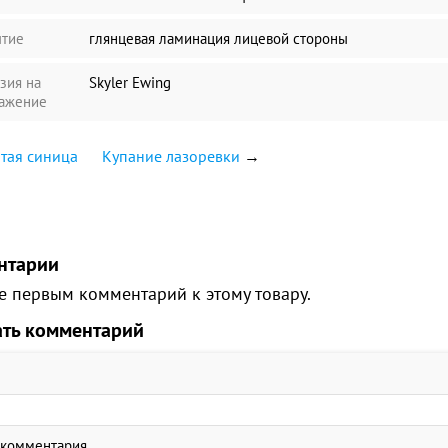
тие
глянцевая ламинация лицевой стороны
зия на
Skyler Ewing
ажение
тая синица
Купание лазоревки
→
нтарии
е первым комментарий к этому товару.
ать комментарий
 комментария