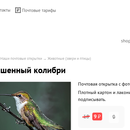
такты
Почтовые тарифы
sho
→
Наши почтовые открытки
→
Животные (звери и птицы)
ашенный колибри
Почтовая открытка с фот
Плотный картон и лакон
подписывать.
18
9
₽
🔒