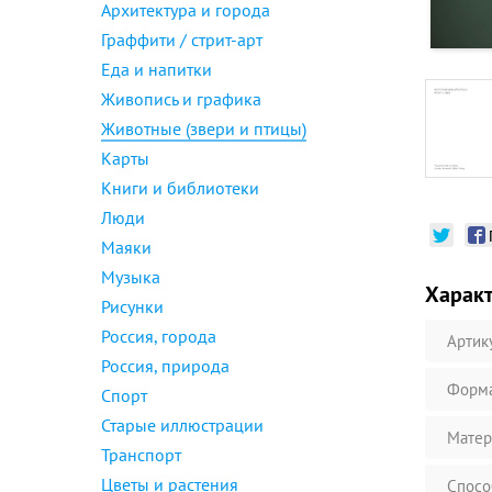
Архитектура и города
Граффити / стрит-арт
Еда и напитки
Живопись и графика
Животные (звери и птицы)
Карты
Книги и библиотеки
Люди
Маяки
Музыка
Харак
Рисунки
Россия, города
Артик
Россия, природа
Форм
Спорт
Старые иллюстрации
Матер
Транспорт
Цветы и растения
Спосо