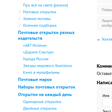
Про всё на свете (разное)
Покры
Матовые открытки
Зимние мотивы
Лицен
Осенняя подборка
изобр
Почтовые открытки разных
издательств
←
Хохла
«ART Истина»
«Дарите Счастье»
Города России
Комме
Звезды мирового биатлона
Кино и мультфильмы
Оставьт
Почтовые марки
Напис
Наборы почтовых открыток
Открытки на каждый день
Имя
Одинарные открытки
Двойные открытки
Текст