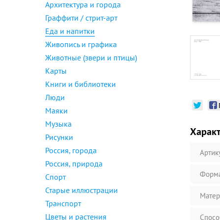
Архитектура и города
Граффити / стрит-арт
Еда и напитки
Живопись и графика
Животные (звери и птицы)
Карты
Книги и библиотеки
Люди
Маяки
Музыка
Харак
Рисунки
Россия, города
Артик
Россия, природа
Форм
Спорт
Старые иллюстрации
Матер
Транспорт
Цветы и растения
Спосо