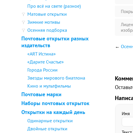
Про всё на свете (разное)
Покры
Матовые открытки
Зимние мотивы
Лицен
Осенняя подборка
изобр
Почтовые открытки разных
издательств
←
Осенн
«ART Истина»
«Дарите Счастье»
Города России
Комме
Звезды мирового биатлона
Кино и мультфильмы
Оставьт
Почтовые марки
Напис
Наборы почтовых открыток
Открытки на каждый день
Имя
Одинарные открытки
Двойные открытки
Текст