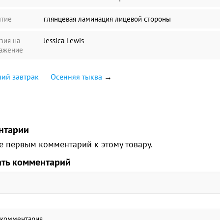
тие
глянцевая ламинация лицевой стороны
зия на
Jessica Lewis
ажение
ий завтрак
Осенняя тыква
→
нтарии
е первым комментарий к этому товару.
ать комментарий
 комментария