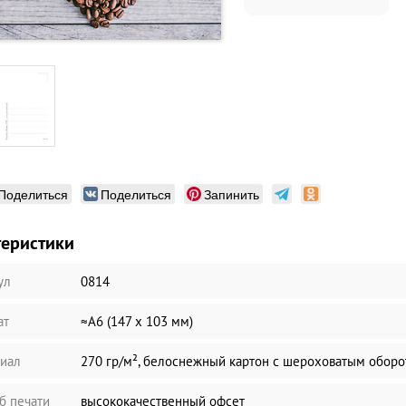
Поделиться
Поделиться
Запинить
теристики
ул
0814
ат
≈А6 (147 х 103 мм)
иал
270 гр/м², белоснежный картон с шероховатым обор
б печати
высококачественный офсет