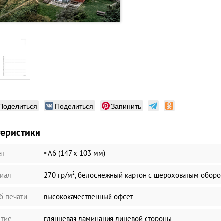
Поделиться
Поделиться
Запинить
теристики
ат
≈А6 (147 х 103 мм)
иал
270 гр/м², белоснежный картон с шероховатым обор
б печати
высококачественный офсет
тие
глянцевая ламинация лицевой стороны