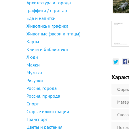
Архитектура и города
Граффити / стрит-арт
Еда и напитки
Живопись и графика
Животные (звери и птицы)
Карты
Книги и библиотеки
Люди
Маяки
Музыка
Харак
Рисунки
Россия, города
Форм
Россия, природа
Матер
Спорт
Старые иллюстрации
Спосо
Транспорт
Цветы и растения
Покры