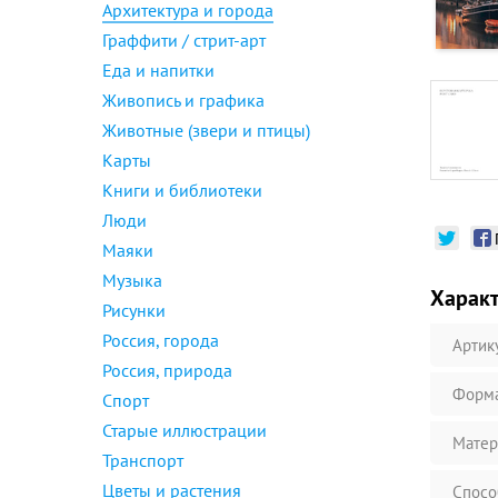
Архитектура и города
Граффити / стрит-арт
Еда и напитки
Живопись и графика
Животные (звери и птицы)
Карты
Книги и библиотеки
Люди
Маяки
Музыка
Харак
Рисунки
Россия, города
Артик
Россия, природа
Форм
Спорт
Старые иллюстрации
Матер
Транспорт
Цветы и растения
Спосо