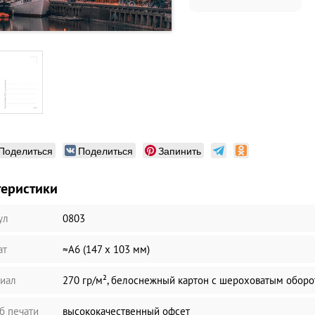
Поделиться
Поделиться
Запинить
теристики
ул
0803
ат
≈А6 (147 х 103 мм)
иал
270 гр/м², белоснежный картон с шероховатым обор
б печати
высококачественный офсет