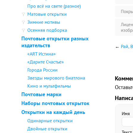
Про всё на свете (разное)
Покры
Матовые открытки
Зимние мотивы
Лицен
Осенняя подборка
изобр
Почтовые открытки разных
издательств
←
Рай, 
«ART Истина»
«Дарите Счастье»
Города России
Комме
Звезды мирового биатлона
Кино и мультфильмы
Оставьт
Почтовые марки
Напис
Наборы почтовых открыток
Открытки на каждый день
Имя
Одинарные открытки
Двойные открытки
Текст