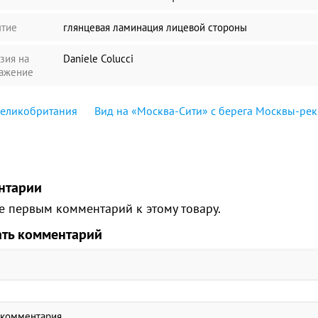
тие
глянцевая ламинация лицевой стороны
зия на
Daniele Colucci
ажение
Великобритания
Вид на «Москва-Сити» с берега Москвы-ре
нтарии
е первым комментарий к этому товару.
ать комментарий
 комментария