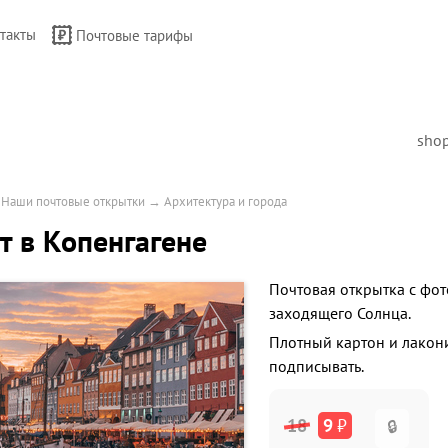
такты
Почтовые тарифы
sho
→
Наши почтовые открытки
→
Архитектура и города
т в Копенгагене
Почтовая открытка с фо
заходящего Солнца.
Плотный картон и лакон
подписывать.
18
9
₽
🔒