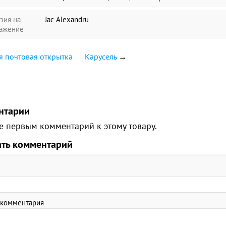
зия на
Jac Alexandru
ажение
я почтовая открытка
Карусель
→
нтарии
е первым комментарий к этому товару.
ать комментарий
 комментария