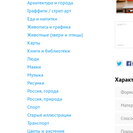
Архитектура и города
Граффити / стрит-арт
Еда и напитки
Живопись и графика
Животные (звери и птицы)
Карты
Книги и библиотеки
Люди
Маяки
Музыка
Харак
Рисунки
Россия, города
Форм
Россия, природа
Матер
Спорт
Старые иллюстрации
Спосо
Транспорт
Цветы и растения
Покры