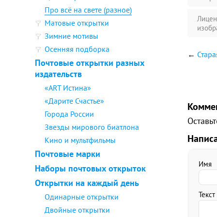
Про всё на свете (разное)
Лицен
Матовые открытки
изобр
Зимние мотивы
Осенняя подборка
←
Стара
Почтовые открытки разных
издательств
«ART Истина»
«Дарите Счастье»
Комме
Города России
Оставьт
Звезды мирового биатлона
Напис
Кино и мультфильмы
Почтовые марки
Имя
Наборы почтовых открыток
Открытки на каждый день
Текст
Одинарные открытки
Двойные открытки