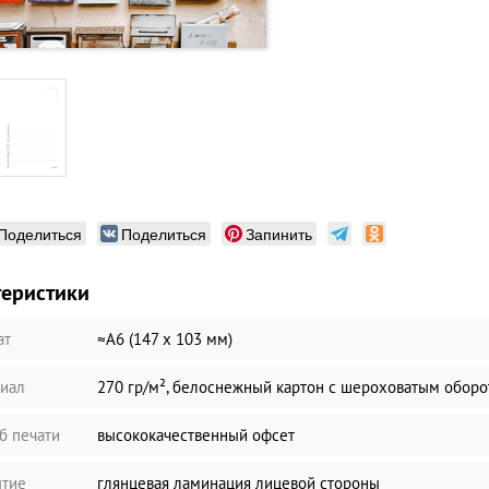
Поделиться
Поделиться
Запинить
теристики
ат
≈А6 (147 х 103 мм)
иал
270 гр/м², белоснежный картон с шероховатым обор
б печати
высококачественный офсет
тие
глянцевая ламинация лицевой стороны