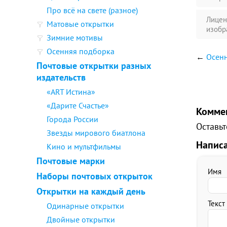
Про всё на свете (разное)
Лицен
Матовые открытки
изобр
Зимние мотивы
Осенняя подборка
←
Осен
Почтовые открытки разных
издательств
«ART Истина»
«Дарите Счастье»
Комме
Города России
Оставьт
Звезды мирового биатлона
Напис
Кино и мультфильмы
Почтовые марки
Имя
Наборы почтовых открыток
Открытки на каждый день
Текст
Одинарные открытки
Двойные открытки