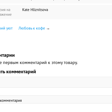
зия на
Kate Hliznitsova
ажение
ний уют
Любовь к кофе
→
нтарии
е первым комментарий к этому товару.
ать комментарий
 комментария