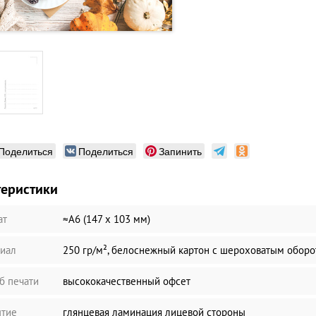
Поделиться
Поделиться
Запинить
теристики
ат
≈А6 (147 х 103 мм)
иал
250 гр/м², белоснежный картон с шероховатым обор
б печати
высококачественный офсет
тие
глянцевая ламинация лицевой стороны