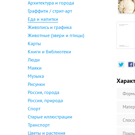
Архитектура и города
Граффити / стрит-арт
Еда и напитки
Живопись и графика
Животные (звери и птицы)
Карты
Книги и библиотеки
Люди
Маяки
Музыка
Харак
Рисунки
Россия, города
Форм
Россия, природа
Матер
Спорт
Старые иллюстрации
Спосо
Транспорт
Цветы и растения
Покры