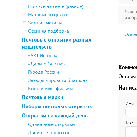
Про всё на свете (разное)
Лицен
Матовые открытки
изобр
Зимние мотивы
Осенняя подборка
←
Осве
Почтовые открытки разных
издательств
«ART Истина»
«Дарите Счастье»
Комме
Города России
Оставьт
Звезды мирового биатлона
Напис
Кино и мультфильмы
Почтовые марки
Имя
Наборы почтовых открыток
Открытки на каждый день
Текст
Одинарные открытки
Двойные открытки