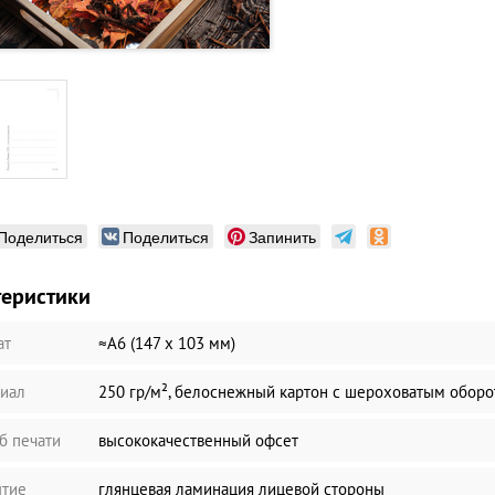
Поделиться
Поделиться
Запинить
теристики
ат
≈А6 (147 х 103 мм)
иал
250 гр/м², белоснежный картон с шероховатым обор
б печати
высококачественный офсет
тие
глянцевая ламинация лицевой стороны