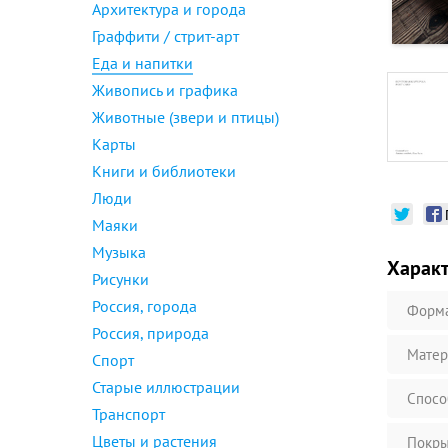
Архитектура и города
Граффити / стрит-арт
Еда и напитки
Живопись и графика
Животные (звери и птицы)
Карты
Книги и библиотеки
Люди
Маяки
Музыка
Харак
Рисунки
Россия, города
Форм
Россия, природа
Матер
Спорт
Старые иллюстрации
Спосо
Транспорт
Цветы и растения
Покры