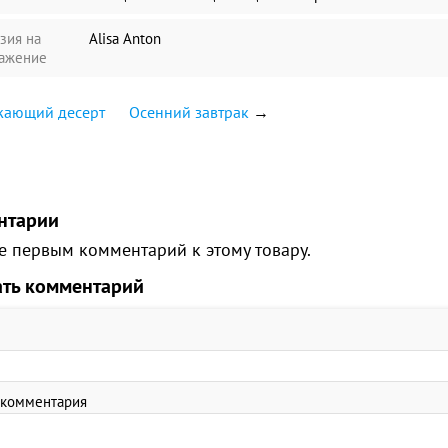
зия на
Alisa Anton
ажение
жающий десерт
Осенний завтрак
→
нтарии
е первым комментарий к этому товару.
ать комментарий
 комментария