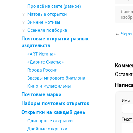
Про всё на свете (разное)
Лицен
Матовые открытки
изобр
Зимние мотивы
Осенняя подборка
←
Чере
Почтовые открытки разных
издательств
«ART Истина»
«Дарите Счастье»
Комме
Города России
Оставьт
Звезды мирового биатлона
Напис
Кино и мультфильмы
Почтовые марки
Имя
Наборы почтовых открыток
Открытки на каждый день
Текст
Одинарные открытки
Двойные открытки