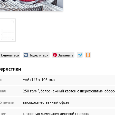
Поделиться
Поделиться
Запинить
теристики
ат
≈А6 (147 х 103 мм)
иал
250 гр/м², белоснежный картон с шероховатым обор
б печати
высококачественный офсет
тие
глянцевая ламинация лицевой стороны