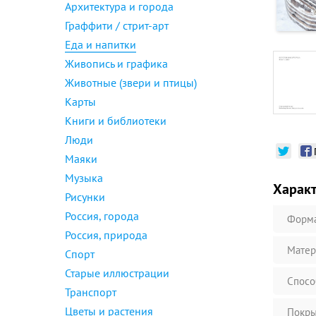
Архитектура и города
Граффити / стрит-арт
Еда и напитки
Живопись и графика
Животные (звери и птицы)
Карты
Книги и библиотеки
Люди
Маяки
Музыка
Харак
Рисунки
Россия, города
Форм
Россия, природа
Матер
Спорт
Старые иллюстрации
Спосо
Транспорт
Цветы и растения
Покры