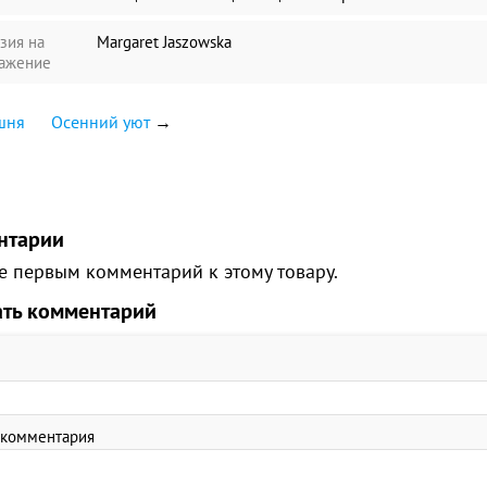
зия на
Margaret Jaszowska
ажение
шня
Осенний уют
→
нтарии
е первым комментарий к этому товару.
ать комментарий
 комментария