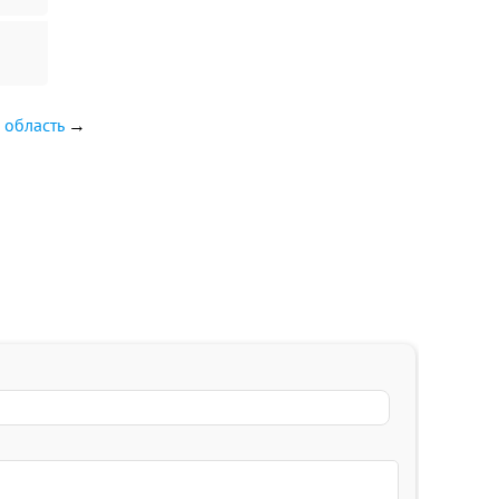
 область
→