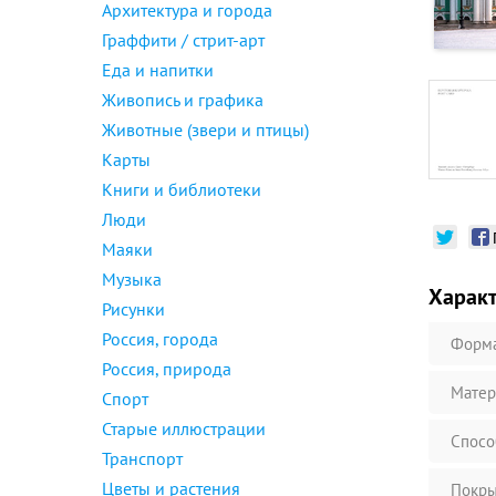
Архитектура и города
Граффити / стрит-арт
Еда и напитки
Живопись и графика
Животные (звери и птицы)
Карты
Книги и библиотеки
Люди
Маяки
Музыка
Харак
Рисунки
Россия, города
Форм
Россия, природа
Матер
Спорт
Старые иллюстрации
Спосо
Транспорт
Цветы и растения
Покры