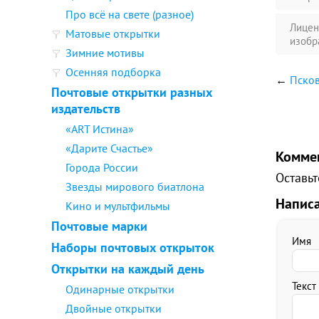
Про всё на свете (разное)
Лицен
Матовые открытки
изобр
Зимние мотивы
Осенняя подборка
←
Псков
Почтовые открытки разных
издательств
«ART Истина»
«Дарите Счастье»
Комме
Города России
Оставьт
Звезды мирового биатлона
Напис
Кино и мультфильмы
Почтовые марки
Имя
Наборы почтовых открыток
Открытки на каждый день
Текст
Одинарные открытки
Двойные открытки