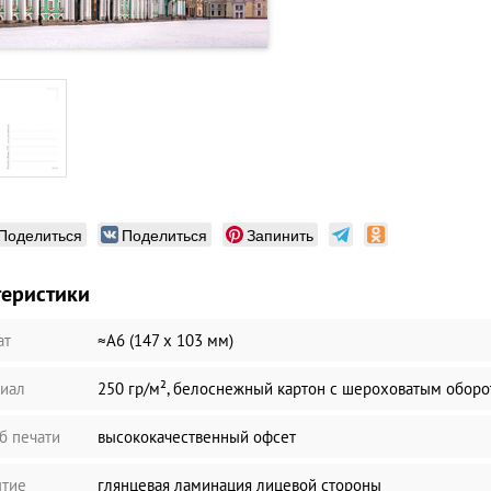
Поделиться
Поделиться
Запинить
теристики
ат
≈А6 (147 х 103 мм)
иал
250 гр/м², белоснежный картон с шероховатым обор
б печати
высококачественный офсет
тие
глянцевая ламинация лицевой стороны