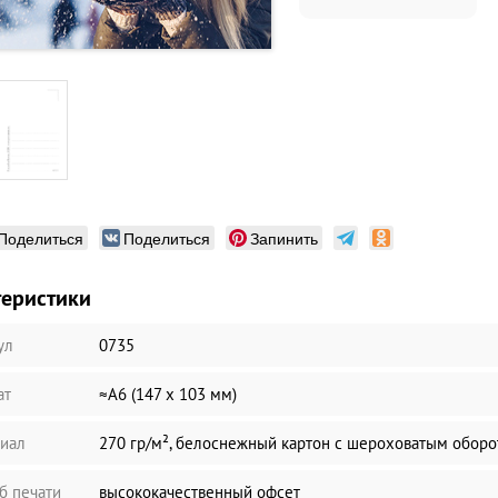
Поделиться
Поделиться
Запинить
теристики
ул
0735
ат
≈А6 (147 х 103 мм)
иал
270 гр/м², белоснежный картон с шероховатым обор
б печати
высококачественный офсет