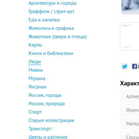
Архитектура и города
Граффити / стрит-арт
Еда и напитки
Живопись и графика
Животные (звери и птицы)
Карты
Книги и библиотеки
Люди
Маяки
Музыка
Харак
Рисунки
Россия, города
Артик
Россия, природа
Форм
Спорт
Старые иллюстрации
Матер
Транспорт
Цветы и растения
Спосо