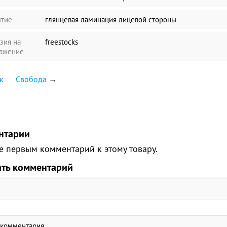
тие
глянцевая ламинация лицевой стороны
зия на
freestocks
ажение
к
Свобода
→
нтарии
е первым комментарий к этому товару.
ать комментарий
 комментария