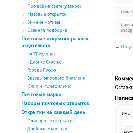
Про всё на свете (разное)
Покры
Матовые открытки
Зимние мотивы
Лицен
Осенняя подборка
изобр
Почтовые открытки разных
издательств
←
Отпус
«ART Истина»
«Дарите Счастье»
Города России
Комме
Звезды мирового биатлона
Кино и мультфильмы
Оставьт
Почтовые марки
Напис
Наборы почтовых открыток
Открытки на каждый день
Имя
Одинарные открытки
Двойные открытки
Текст