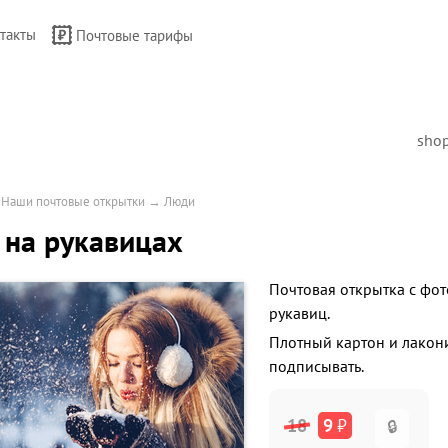
такты
Почтовые тарифы
sho
→
Наши почтовые открытки
→
Люди
 на рукавицах
Почтовая открытка с фот
рукавиц.
Плотный картон и лакон
подписывать.
18
9
₽
🔒