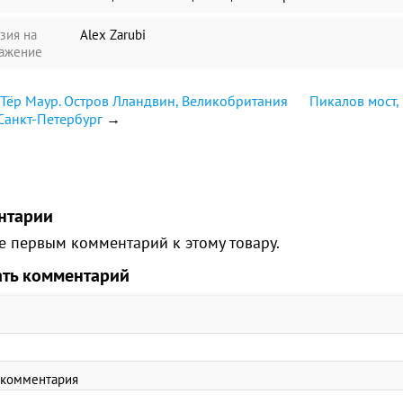
зия на
Alex Zarubi
ажение
Тёр Маур. Остров Лландвин, Великобритания
Пикалов мост,
Санкт-Петербург
→
нтарии
е первым комментарий к этому товару.
ать комментарий
 комментария