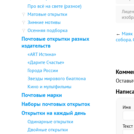
Про всё на свете (разное)
Лицен
Матовые открытки
изобр
Зимние мотивы
Осенняя подборка
←
Маяк 
Почтовые открытки разных
собора. 
издательств
«ART Истина»
«Дарите Счастье»
Города России
Комме
Звезды мирового биатлона
Оставьт
Кино и мультфильмы
Напис
Почтовые марки
Наборы почтовых открыток
Имя
Открытки на каждый день
Одинарные открытки
Текст
Двойные открытки