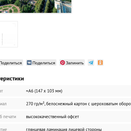
Поделиться
Поделиться
Запинить
теристики
ат
≈А6 (147 х 103 мм)
иал
270 гр/м², белоснежный картон с шероховатым обор
б печати
высококачественный офсет
тие
глянцевая ламинация лицевой стороны