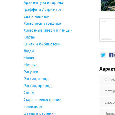
Архитектура и города
Граффити / стрит-арт
Еда и напитки
Живопись и графика
Животные (звери и птицы)
Карты
Книги и библиотеки
Люди
Маяки
Музыка
Харак
Рисунки
Россия, города
Форм
Россия, природа
Матер
Спорт
Старые иллюстрации
Спосо
Транспорт
Цветы и растения
Покры