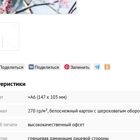
Поделиться
Поделиться
Запинить
теристики
ат
≈А6 (147 х 103 мм)
иал
270 гр/м², белоснежный картон с шероховатым обор
б печати
высококачественный офсет
тие
глянцевая ламинация лицевой стороны