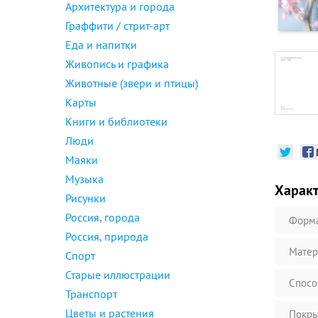
Архитектура и города
Граффити / стрит-арт
Еда и напитки
Живопись и графика
Животные (звери и птицы)
Карты
Книги и библиотеки
Люди
Маяки
Музыка
Харак
Рисунки
Россия, города
Форм
Россия, природа
Матер
Спорт
Старые иллюстрации
Спосо
Транспорт
Цветы и растения
Покры