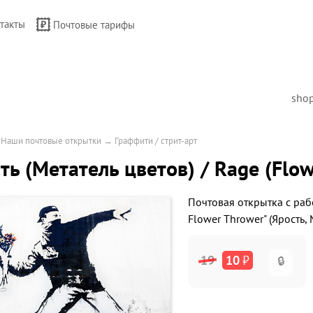
такты
Почтовые тарифы
sho
→
Наши почтовые открытки
→
Граффити / стрит-арт
ть (Метатель цветов) / Rage (Flo
Почтовая открытка с раб
Flower Thrower" (Ярость, 
19
10
₽
🔒