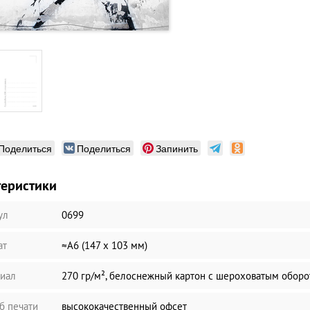
Поделиться
Поделиться
Запинить
теристики
ул
0699
ат
≈А6 (147 х 103 мм)
иал
270 гр/м², белоснежный картон с шероховатым обор
б печати
высококачественный офсет