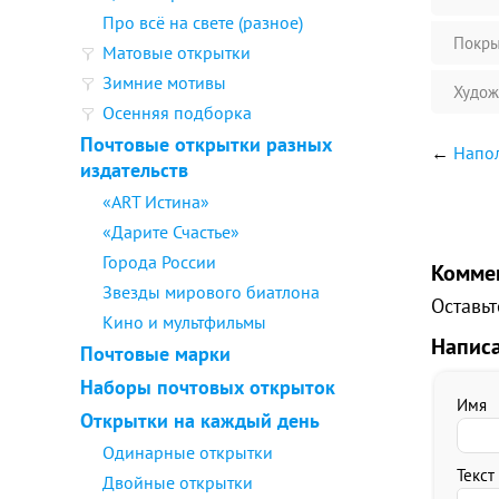
Про всё на свете (разное)
Покры
Матовые открытки
Зимние мотивы
Худож
Осенняя подборка
Почтовые открытки разных
←
Напол
издательств
«ART Истина»
«Дарите Счастье»
Города России
Комме
Звезды мирового биатлона
Оставьт
Кино и мультфильмы
Напис
Почтовые марки
Наборы почтовых открыток
Имя
Открытки на каждый день
Одинарные открытки
Текст
Двойные открытки