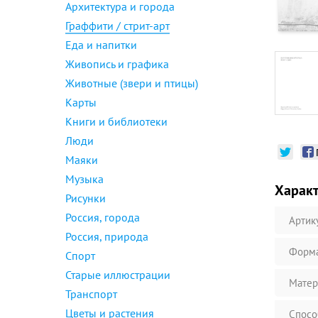
Архитектура и города
Граффити / стрит-арт
Еда и напитки
Живопись и графика
Животные (звери и птицы)
Карты
Книги и библиотеки
Люди
Маяки
Музыка
Харак
Рисунки
Россия, города
Артик
Россия, природа
Форм
Спорт
Старые иллюстрации
Матер
Транспорт
Цветы и растения
Спосо