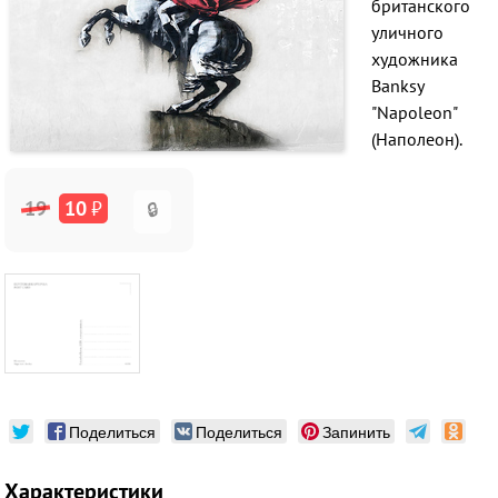
британского
уличного
художника
Banksy
"Napoleon"
(Наполеон).
19
10
₽
🔒
Поделиться
Поделиться
Запинить
Характеристики