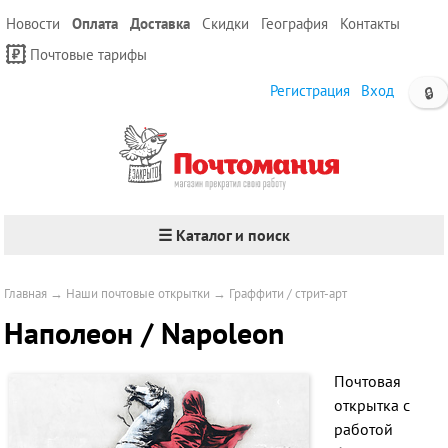
Новости
Оплата
Доставка
Скидки
География
Контакты
Почтовые тарифы
Регистрация
Вход
🔒
☰ Каталог и поиск
Главная
→
Наши почтовые открытки
→
Граффити / стрит-арт
Наполеон / Napoleon
Почтовая
открытка с
работой