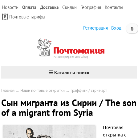
Новости
Оплата
Доставка
Скидки
География
Контакты
Почтовые тарифы
Регистрация
Вход
🔒
☰ Каталог и поиск
Главная
→
Наши почтовые открытки
→
Граффити / стрит-арт
Сын мигранта из Сирии / The son
of a migrant from Syria
Почтовая
открытка с