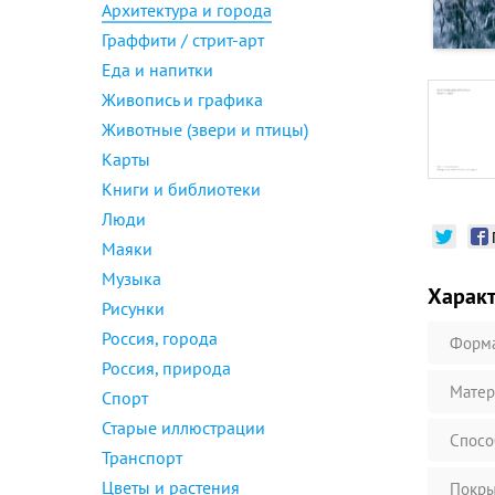
Архитектура и города
Граффити / стрит-арт
Еда и напитки
Живопись и графика
Животные (звери и птицы)
Карты
Книги и библиотеки
Люди
Маяки
Музыка
Харак
Рисунки
Россия, города
Форм
Россия, природа
Матер
Спорт
Старые иллюстрации
Спосо
Транспорт
Цветы и растения
Покры