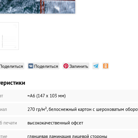
Поделиться
Поделиться
Запинить
теристики
ат
≈А6 (147 х 103 мм)
иал
270 гр/м², белоснежный картон с шероховатым обор
б печати
высококачественный офсет
тие
глянцевая ламинация лицевой стороны