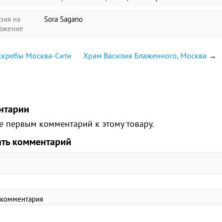
зия на
Sora Sagano
ажение
скребы Москва-Сити
Храм Василия Блаженного, Москва
→
нтарии
е первым комментарий к этому товару.
ать комментарий
 комментария