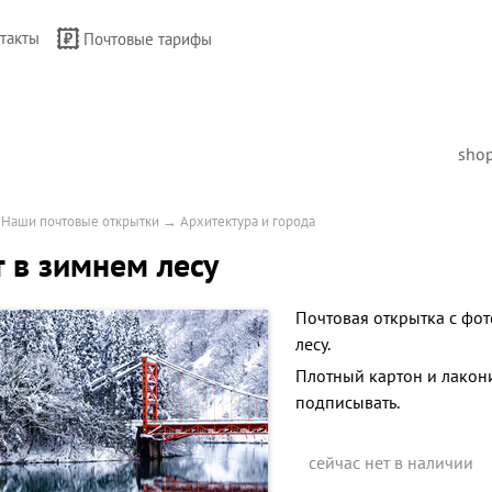
такты
Почтовые тарифы
sho
→
Наши почтовые открытки
→
Архитектура и города
 в зимнем лесу
Почтовая открытка с фо
лесу.
Плотный картон и лакон
подписывать.
сейчас нет в наличии