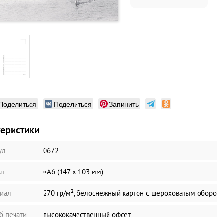
Поделиться
Поделиться
Запинить
теристики
ул
0672
ат
≈А6 (147 х 103 мм)
иал
270 гр/м², белоснежный картон с шероховатым обор
б печати
высококачественный офсет