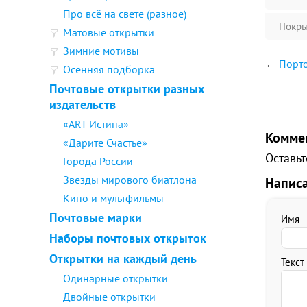
Про всё на свете (разное)
Покры
Матовые открытки
Зимние мотивы
←
Порто
Осенняя подборка
Почтовые открытки разных
издательств
«ART Истина»
Комме
«Дарите Счастье»
Оставьт
Города России
Звезды мирового биатлона
Напис
Кино и мультфильмы
Почтовые марки
Имя
Наборы почтовых открыток
Открытки на каждый день
Текст
Одинарные открытки
Двойные открытки