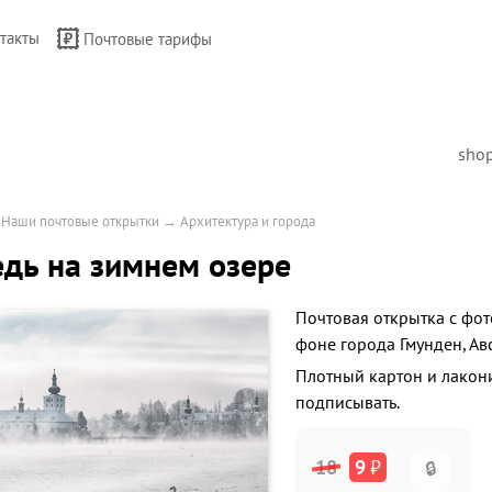
такты
Почтовые тарифы
sho
→
Наши почтовые открытки
→
Архитектура и города
дь на зимнем озере
Почтовая открытка с фот
фоне города Гмунден, Ав
Плотный картон и лакон
подписывать.
18
9
₽
🔒