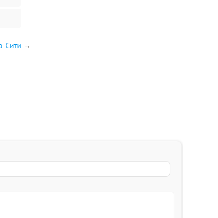
а-Сити
→