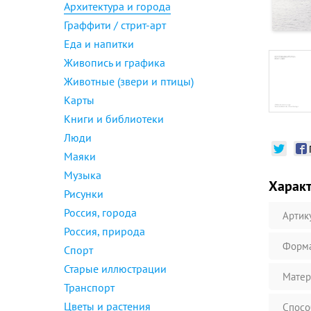
Архитектура и города
Граффити / стрит-арт
Еда и напитки
Живопись и графика
Животные (звери и птицы)
Карты
Книги и библиотеки
Люди
Маяки
Музыка
Харак
Рисунки
Россия, города
Артик
Россия, природа
Форм
Спорт
Старые иллюстрации
Матер
Транспорт
Цветы и растения
Спосо