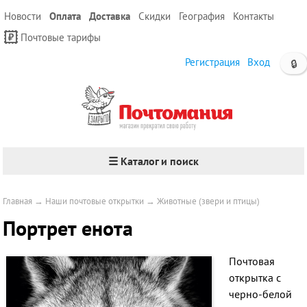
Новости
Оплата
Доставка
Скидки
География
Контакты
Почтовые тарифы
Регистрация
Вход
🔒
☰ Каталог и поиск
Главная
→
Наши почтовые открытки
→
Животные (звери и птицы)
Портрет енота
Почтовая
открытка с
черно-белой