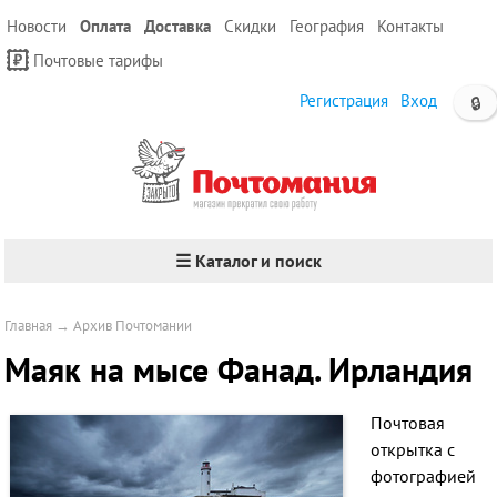
Новости
Оплата
Доставка
Скидки
География
Контакты
Почтовые тарифы
Регистрация
Вход
🔒
☰ Каталог и поиск
Главная
→
Архив Почтомании
Маяк на мысе Фанад. Ирландия
Почтовая
открытка с
фотографией