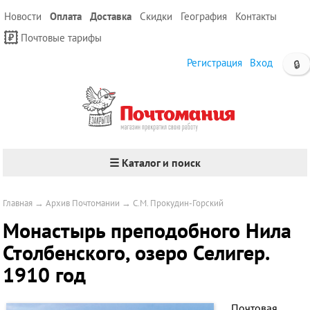
Новости
Оплата
Доставка
Скидки
География
Контакты
Почтовые тарифы
Регистрация
Вход
🔒
☰ Каталог и поиск
Главная
→
Архив Почтомании
→
С.М. Прокудин-Горский
Монастырь преподобного Нила
Столбенского, озеро Селигер.
1910 год
Почтовая