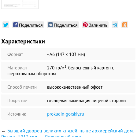
Поделиться
Поделиться
Запинить
Характеристики
Формат
≈А6 (147 х 103 мм)
Материал
270 гр/м², белоснежный картон с
шероховатым оборотом
Способ печати
высококачественный офсет
Покрытие
глянцевая ламинация лицевой стороны
Источник
prokudin-gorskiy.ru
←
Бывший дворец великих князей, ныне архиерейский дом.
Рязань. 1912 год
Дождливый день
→