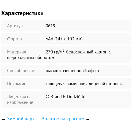
Характеристики
Артикул
0619
Формат
≈А6 (147 х 103 мм)
Материал
270 гр/м², белоснежный картон с
шероховатым оборотом
Способ печати
высококачественный офсет
Покрытие
глянцевая ламинация лицевой стороны
Лицензия на
© B. and E. Dudziński
изображение
←
Зимний парк
Золотое на красном
→