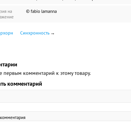
зия на
© fabio lamanna
ажение
ерхорн
Синхронность
→
нтарии
е первым комментарий к этому товару.
ать комментарий
 комментария