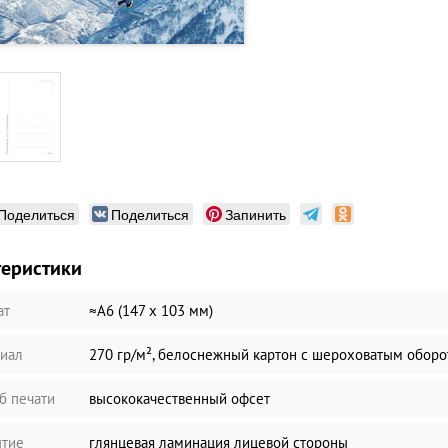
Поделиться
Поделиться
Запинить
теристики
ат
≈А6 (147 х 103 мм)
иал
270 гр/м², белоснежный картон с шероховатым обор
б печати
высококачественный офсет
тие
глянцевая ламинация лицевой стороны