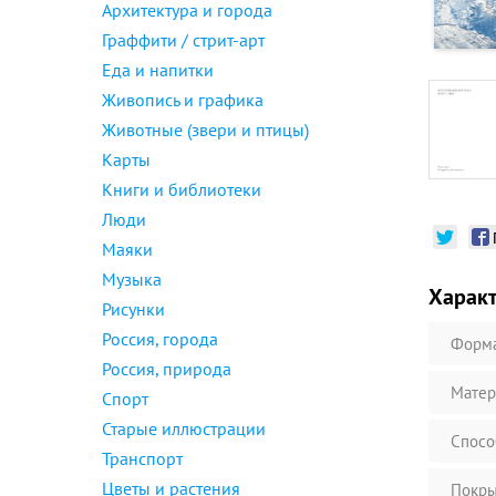
Архитектура и города
Граффити / стрит-арт
Еда и напитки
Живопись и графика
Животные (звери и птицы)
Карты
Книги и библиотеки
Люди
Маяки
Музыка
Харак
Рисунки
Россия, города
Форм
Россия, природа
Матер
Спорт
Старые иллюстрации
Спосо
Транспорт
Цветы и растения
Покры