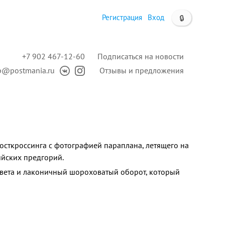
Регистрация
Вход
🔒
+7 902 467-12-60
Подписаться на новости
p@postmania.ru
Отзывы и предложения
осткроссинга c фотографией параплана, летящего на
йских предгорий.
цвета и лаконичный шороховатый оборот, который