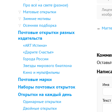
Про всё на свете (разное)
Лицен
Матовые открытки
изобр
Зимние мотивы
Осенняя подборка
←
Матт
Почтовые открытки разных
издательств
«ART Истина»
«Дарите Счастье»
Комме
Города России
Оставьт
Звезды мирового биатлона
Напис
Кино и мультфильмы
Почтовые марки
Имя
Наборы почтовых открыток
Открытки на каждый день
Текст
Одинарные открытки
Двойные открытки