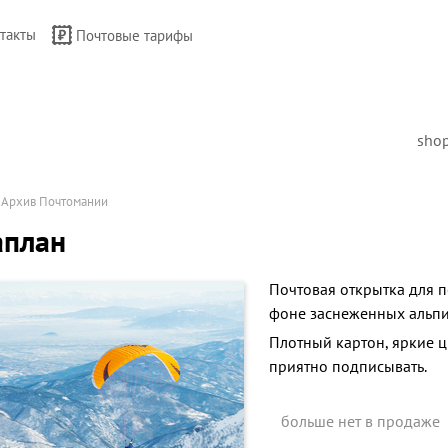
такты
Почтовые тарифы
sho
→
Архив Почтомании
аплан
Почтовая открытка для п
фоне заснеженных альпи
Плотный картон, яркие 
приятно подписывать.
больше нет в продаже