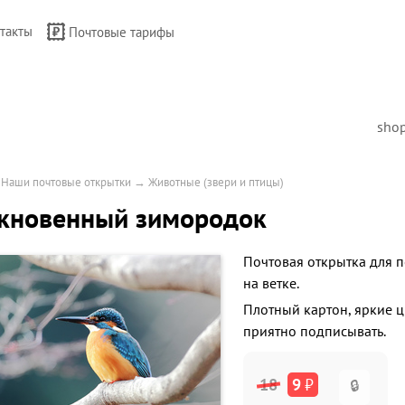
такты
Почтовые тарифы
sho
→
Наши почтовые открытки
→
Животные (звери и птицы)
кновенный зимородок
Почтовая открытка для 
на ветке.
Плотный картон, яркие 
приятно подписывать.
18
9
₽
🔒