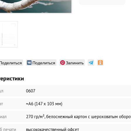
Поделиться
Поделиться
Запинить
теристики
ул
0607
ат
≈А6 (147 х 103 мм)
иал
270 гр/м², белоснежный картон с шероховатым обор
б печати
высококачественный офсет