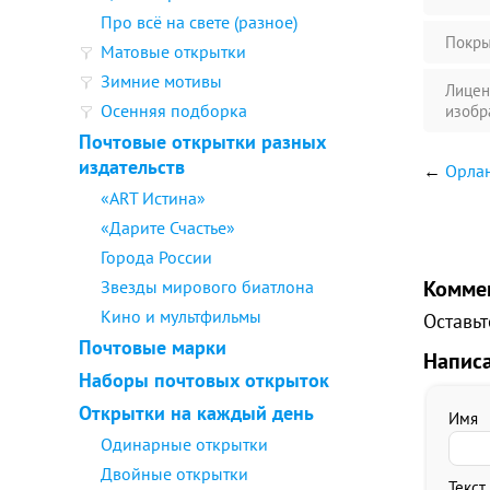
Про всё на свете (разное)
Покры
Матовые открытки
Зимние мотивы
Лицен
Осенняя подборка
изобр
Почтовые открытки разных
издательств
←
Орлан
«ART Истина»
«Дарите Счастье»
Города России
Комме
Звезды мирового биатлона
Кино и мультфильмы
Оставьт
Почтовые марки
Напис
Наборы почтовых открыток
Открытки на каждый день
Имя
Одинарные открытки
Двойные открытки
Текст