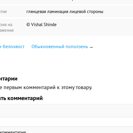
тие
глянцевая ламинация лицевой стороны
зия на
© Vishal Shinde
ажение
-белохвост
Обыкновенный поползень
→
нтарии
е первым комментарий к этому товару.
ать комментарий
 комментария