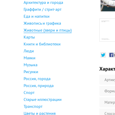
Архитектура и города
Граффити / стрит-арт
Еда и напитки
Живопись и графика
Животные (звери и птицы)
Карты
Книги и библиотеки
Люди
Маяки
Музыка
Харак
Рисунки
Россия, города
Артик
Россия, природа
Форм
Спорт
Старые иллюстрации
Матер
Транспорт
Цветы и растения
Спосо