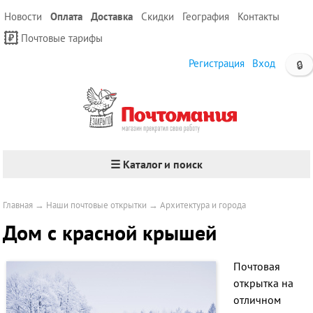
Новости
Оплата
Доставка
Скидки
География
Контакты
Почтовые тарифы
Регистрация
Вход
🔒
☰ Каталог и поиск
Главная
→
Наши почтовые открытки
→
Архитектура и города
Дом с красной крышей
Почтовая
открытка на
отличном