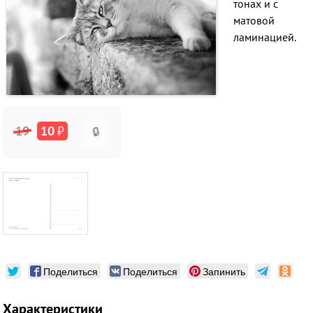
тонах и с
матовой
ламинацией.
19
10
₽
🔒
Поделиться
Поделиться
Запинить
Характеристики