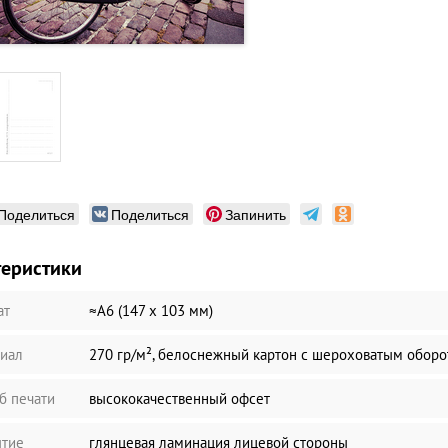
Поделиться
Поделиться
Запинить
теристики
ат
≈А6 (147 х 103 мм)
иал
270 гр/м², белоснежный картон с шероховатым обор
б печати
высококачественный офсет
тие
глянцевая ламинация лицевой стороны