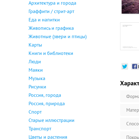
Архитектура и города
Граффити / стрит-арт
Еда и напитки
Живопись и графика
Животные (звери и птицы)
Карты
Книги и библиотеки
Люди
Маяки
Музыка
Харак
Рисунки
Россия, города
Форм
Россия, природа
Матер
Спорт
Старые иллюстрации
Спосо
Транспорт
Цветы и растения
Покры