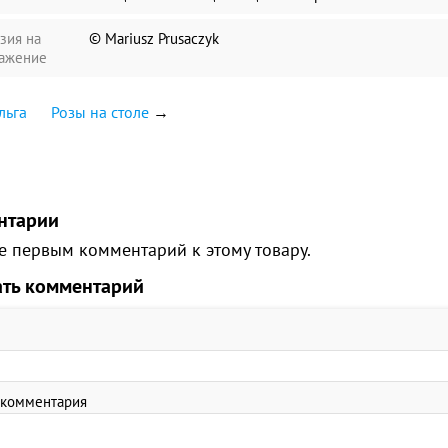
зия на
© Mariusz Prusaczyk
ажение
льга
Розы на столе
→
нтарии
е первым комментарий к этому товару.
ать комментарий
 комментария