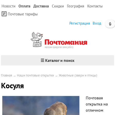
Новости
Оплата
Доставка
Скидки
География
Контакты
Почтовые тарифы
Регистрация
Вход
🔒
☰ Каталог и поиск
Главная
→
Наши почтовые открытки
→
Животные (звери и птицы)
Косуля
Почтовая
открытка на
отличном